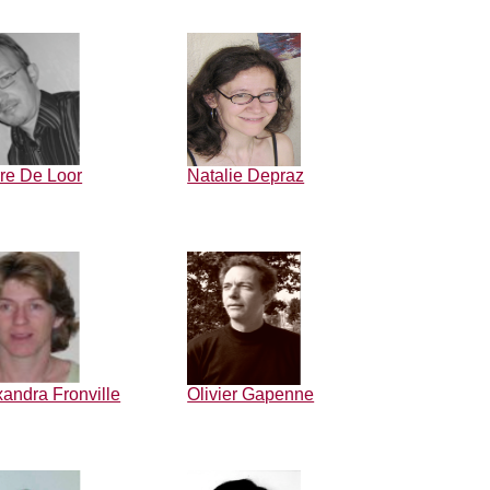
rre De Loor
Natalie Depraz
xandra Fronville
Olivier Gapenne